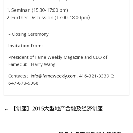
Seminar: (15:30-17:00 pm)
Further Discussion (17:00-18:00pm）
– Closing Ceremony
Invitation from:
President of Fame Weekly Magazine and CEO of
Fameclub: Harry Wang
Contacts：
info@fameweekly.com
, 416-321-3339 C:
647-878-9388
←
【讲座】2015大型地产金融及经济讲座