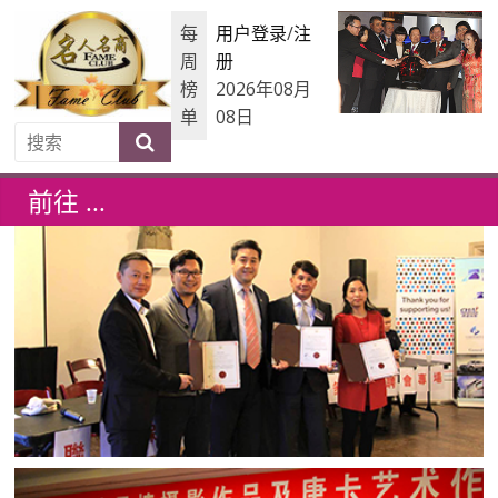
每
用户登录
/
注
周
册
榜
2026年08月
单
08日