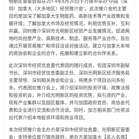
明新区管委会拟在2014年8月20日于万锦市举办“中国（深
圳）加拿大（大多地区）经贸推介会”。此次推介会的主要
目的是加深了解加拿大生物医药、高新技术等产业政策和发
展环境；了解加拿大市场及经贸情况，利用优势互补、互利
共赢。同时推介深圳市光明新区经贸产业发展情况，促进两
地时尚创意产业、高新技术、制造、服务等产业合作。旨在
通过开展贸易推广和项目洽谈对接活动，建立与加拿大本地
的商协会和企业的合作，拓展和建立新的合伙伴关系。
此次深圳市经贸信息委代表团的随行成员，包括深圳市副秘
书长、深圳市经贸信息委副主任、深圳光明新区经济服务局
主要领导、深圳相关商会和企业，将携多个项目访问多伦
多。代表团在推介会上，将介绍深圳的投资环境、政策法规
和投资机会；并介绍光明新区的投资优势，拟引进的产业，
现有产业集群以及园区载体，并与加国政府官员、商协会代
表和企业进行交流和合作洽谈。同时，加方相关部门也将派
出代表介绍本地投资环境和商业项目。
本次经贸推介会主办方是深圳市经贸信息委、光明新区管委
会；支持单位是万锦市政府；承办方是加拿大【名人名商】