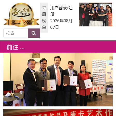
每
用户登录
/
注
周
册
榜
2026年08月
单
07日