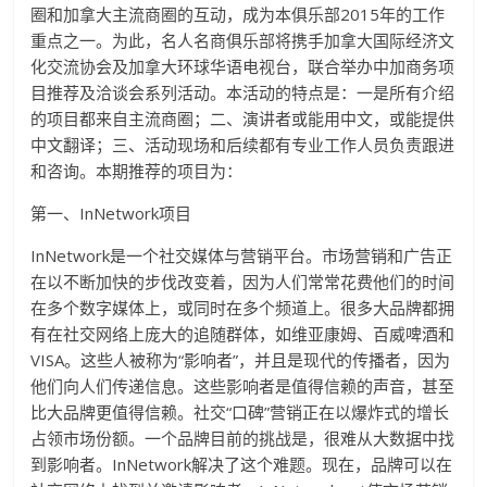
圈和加拿大主流商圈的互动，成为本俱乐部2015年的工作
重点之一。为此，名人名商俱乐部将携手加拿大国际经济文
化交流协会及加拿大环球华语电视台，联合举办中加商务项
目推荐及洽谈会系列活动。本活动的特点是：一是所有介绍
的项目都来自主流商圈；二、演讲者或能用中文，或能提供
中文翻译；三、活动现场和后续都有专业工作人员负责跟进
和咨询。本期推荐的项目为：
第一、InNetwork项目
InNetwork是一个社交媒体与营销平台。市场营销和广告正
在以不断加快的步伐改变着，因为人们常常花费他们的时间
在多个数字媒体上，或同时在多个频道上。很多大品牌都拥
有在社交网络上庞大的追随群体，如维亚康姆、百威啤酒和
VISA。这些人被称为“影响者”，并且是现代的传播者，因为
他们向人们传递信息。这些影响者是值得信赖的声音，甚至
比大品牌更值得信赖。社交“口​​碑”营销正在以爆炸式的增长
占领市场份额。一个品牌目前的挑战是，很难从大数据中找
到影响者。InNetwork解决了这个难题。现在，品牌可以在