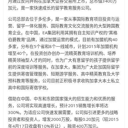
月通过反向并购在加拿大证券交易所上市，总市值3400万
加元，是一家快速成长的留学教育服务公司。
公司总部去位于多伦多，是一家从事国际教育项目投资与运
营、留学一体化服务、国际教育文化交流服务的大型跨国教
育企业。在中国，EA集团利用其拥有自主知识产权的“黑格
伯爵教育”品牌，通过加盟运营的模式，目前有加盟机构40
多家，分布在5个省和8个一线城市，计划2015年加盟机构
增至40个。在投资创办创办一流精英教育培训机构、培养
精英领袖型人才的同时，也为广大有意留学的孩子提供留学
前的深度培训等服务。在加拿大，集团为广大赴加国际留学
生提供寄宿管理服务、短期游学服务、高中精英教育及大学
预科教育等服务，公司目前正积极寻求收购加拿大本土私立
高中和国际寄宿学校。
借助在中国、中东和东欧国家强大的招生能力和优质的服
务，公司将实现高速增长，预计2015销售增长率将达
300%。为适应公司快速发展需要，公司拟引进更多的战略
投资者和投资人，增发2000万股，每股0.20加元（较2015
年4月17日收盘有10%折让），融资400万加元。