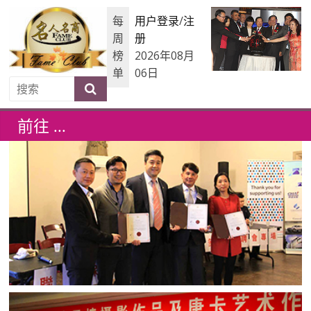
每
用户登录
/
注
周
册
榜
2026年08月
单
06日