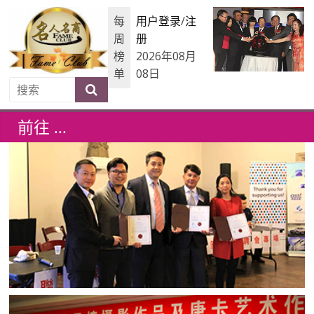
每
用户登录
/
注
周
册
榜
2026年08月
单
08日